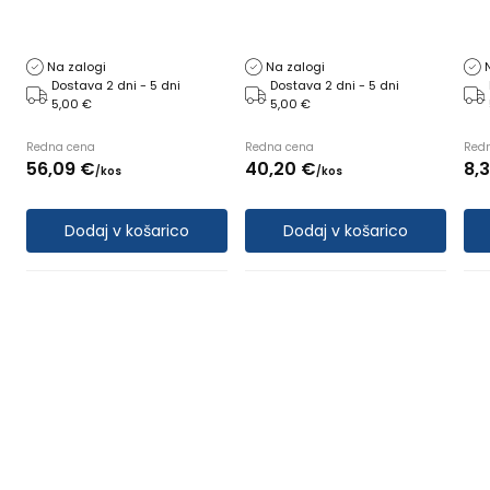
Na zalogi
Na zalogi
Dostava 2 dni - 5 dni
Dostava 2 dni - 5 dni
5,00 €
5,00 €
Redna cena
Redna cena
Red
56,
09
€
40,
20
€
8,
/
kos
/
kos
Dodaj v košarico
Dodaj v košarico