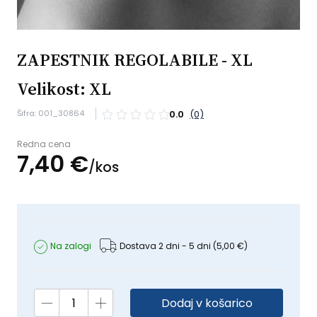
ZAPESTNIK REGOLABILE - XL
Velikost: XL
Šifra: 001_30864
0.0
(0)
Redna cena
7,
40
€
/
kos
Na zalogi
Dostava 2 dni - 5 dni
(5,00 €)
Dodaj v košarico