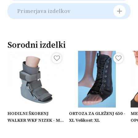
Primerjava izdelkov
Sorodni izdelki
HODILNI ŠKORENJ
ORTOZA ZA GLEŽENJ 650 -
ME
WALKER WKF NIZEK - M
XL Velikost: XL
OPO
Velikost: M
VIŠ