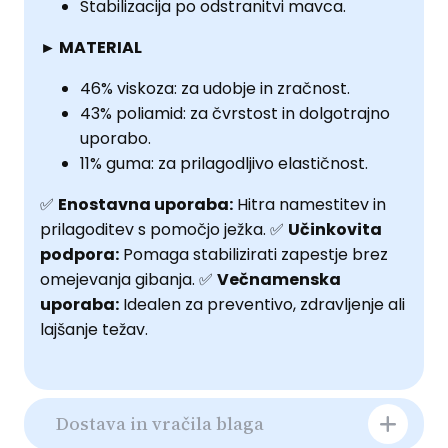
Stabilizacija po odstranitvi mavca.
► MATERIAL
46% viskoza: za udobje in zračnost.
43% poliamid: za čvrstost in dolgotrajno
uporabo.
11% guma: za prilagodljivo elastičnost.
✅
Enostavna uporaba:
Hitra namestitev in
prilagoditev s pomočjo ježka. ✅
Učinkovita
podpora:
Pomaga stabilizirati zapestje brez
omejevanja gibanja. ✅
Večnamenska
uporaba:
Idealen za preventivo, zdravljenje ali
lajšanje težav.
Dostava in vračila blaga