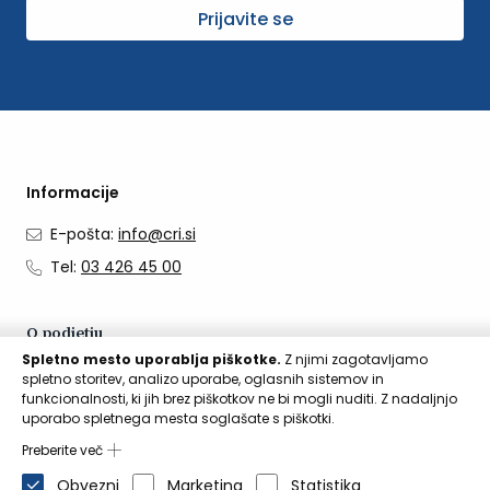
Prijavite se
Informacije
E-pošta:
info@cri.si
Tel:
03 426 45 00
O podjetju
Spletno mesto uporablja piškotke.
Z njimi zagotavljamo
O nas
spletno storitev, analizo uporabe, oglasnih sistemov in
funkcionalnosti, ki jih brez piškotkov ne bi mogli nuditi. Z nadaljnjo
Kontakti
uporabo spletnega mesta soglašate s piškotki.
Aktualno
Preberite več
Obvezni
Marketing
Statistika