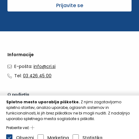
Prijavite se
Informacije
E-pošta:
info@cri.si
Tel:
03 426 45 00
O podjetju
Spletno mesto uporablja piškotke.
Z njimi zagotavljamo
O nas
spletno storitev, analizo uporabe, oglasnih sistemov in
funkcionalnosti, ki jih brez piškotkov ne bi mogli nuditi. Z nadaljnjo
Kontakti
uporabo spletnega mesta soglašate s piškotki.
Aktualno
Preberite več
Obvezni
Marketing
Statistika