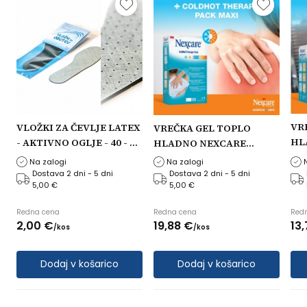
VR
VLOŽKI ZA ČEVLJE LATEX
0
VREČKA GEL TOPLO
HL
- AKTIVNO OGLJE - 40 - 45
HLADNO NEXCARE
Velikost vložka: 40 - 45
19,5x30CM COLD HOT
Na zalogi
Na zalogi
MAXI
Dostava 2 dni - 5 dni
Dostava 2 dni - 5 dni
5,00 €
5,00 €
Redna cena
Redna cena
Red
2,
00
€
19,
88
€
13,
/
kos
/
kos
Dodaj v košarico
Dodaj v košarico