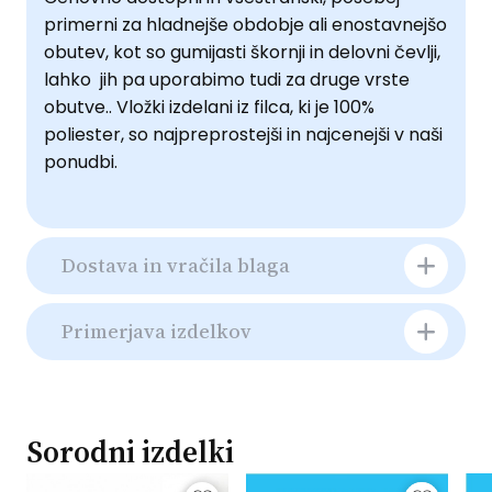
primerni za hladnejše obdobje ali enostavnejšo
obutev, kot so gumijasti škornji in delovni čevlji,
lahko jih pa uporabimo tudi za druge vrste
obutve.. Vložki izdelani iz filca, ki je 100%
poliester, so najpreprostejši in najcenejši v naši
ponudbi.
Dostava in vračila blaga
Primerjava izdelkov
Sorodni izdelki