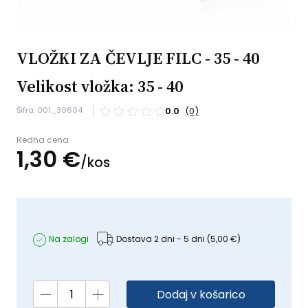
VLOŽKI ZA ČEVLJE FILC - 35 - 40
Velikost vložka: 35 - 40
Šifra: 001_30604
0.0
(0)
Redna cena
1,
30
€
/
kos
Na zalogi
Dostava 2 dni - 5 dni
(5,00 €)
Dodaj v košarico