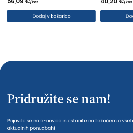
56,
09
€
40,
20
€
/
kos
/
kos
Dodaj v košarico
Dod
Pridružite se nam!
Prijavite se na e-novice in ostanite na tekočem o vseh
aktualnih ponudbah!