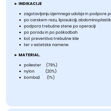
► INDIKACIJE
zagotavljanju izjemnega udobja in podpore p
po carskem rezu, liposukciji, abdominoplastiki
podpora trebušne stene po operaciji
po porodu in po poškodbah
kot preventiva trebušne kile
ter v estetske namene.
► MATERIAL.
poliester (79%)
nylon (20%)
bombaž (1%)