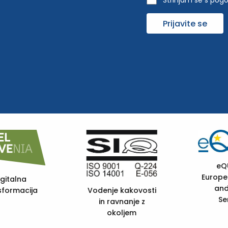
Strinjam se s pogo
Prijavite se
eQUASS -
European Quality
FSC C105985
and Social
Services