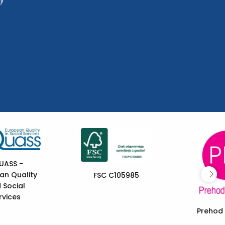
ji
Sofinancira
Evropska unija
Prehod mladih +