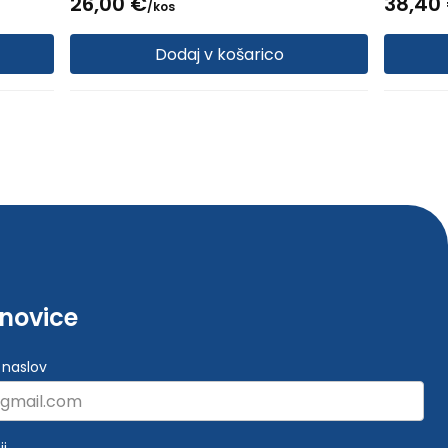
26,
00
€
38,
40
/
kos
Dodaj v košarico
-novice
 naslov