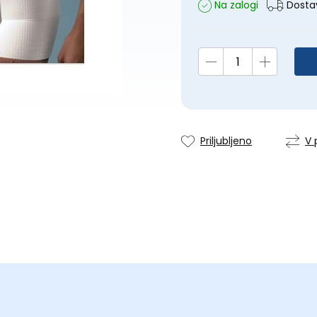
Na zalogi
Dostav
Priljubljeno
V 