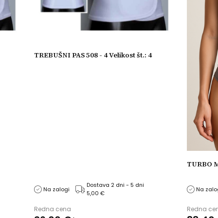
TREBUŠNI PAS 508 - 4 Velikost št.: 4
TURBO M
Dostava 2 dni - 5 dni
Na zalogi
Na zalo
5,00 €
Redna cena
Redna ce