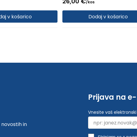
26,
00
€
/
kos
aj v košarico
Dodaj v košarico
Prijava na e
Vnesite vaš elektronski
 novostih in