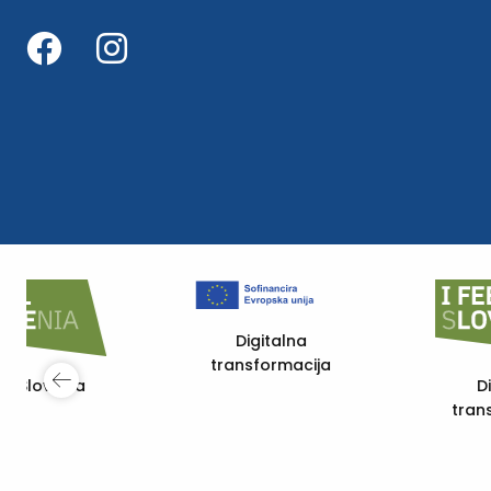
Digitalna
transformacija
Vodenje kakovosti
in ravnanje z
okoljem