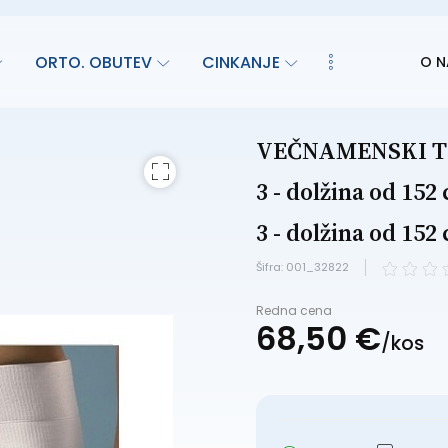
ORTO. OBUTEV
CINKANJE
O N
VEČNAMENSKI TRE
3 - dolžina od 152
3 - dolžina od 152
Šifra: 001_32822
Redna cena
68,
50
€
/
kos