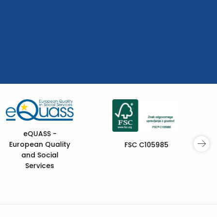
Sofinancira
Evropska unija
Prehod mladih +