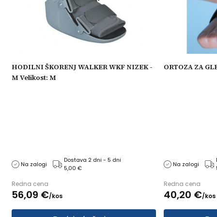
HODILNI ŠKORENJ WALKER WKF NIZEK -
ORTOZA ZA GLEŽE
M Velikost: M
Dostava 2 dni - 5 dni
Na zalogi
Na zalogi
5,00 €
Redna cena
Redna cena
56,
09
€
40,
20
€
/
kos
/
kos