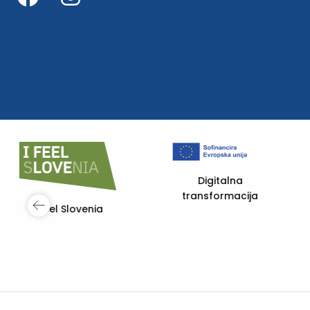
Digitalna
transformacija
Vodenje kakovosti
in ravnanje z
okoljem