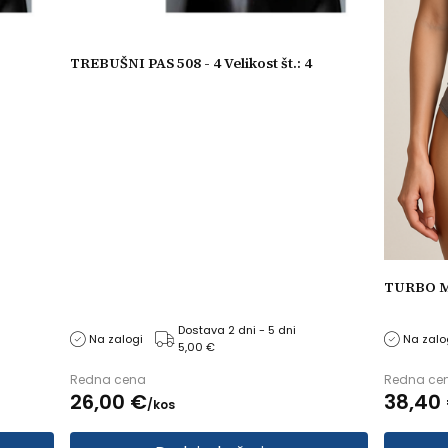
TREBUŠNI PAS 508 - 4 Velikost št.: 4
TURBO M
Dostava 2 dni - 5 dni
Na zalogi
Na zalo
5,00 €
Redna cena
Redna ce
26,
00
€
38,
40
/
kos