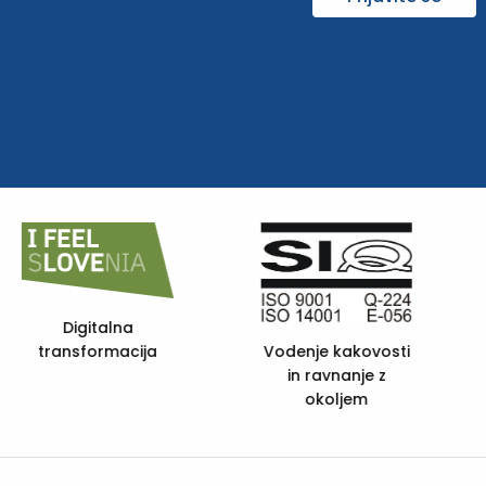
eQUASS -
European Quality
FSC C105985
and Social
Services