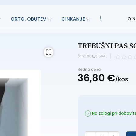
ORTO. OBUTEV
CINKANJE
O N
TREBUŠNI PAS SO
Šifra: 001_31564
Redna cena
36,
80
€
/
kos
Na zalogi pri dobavite