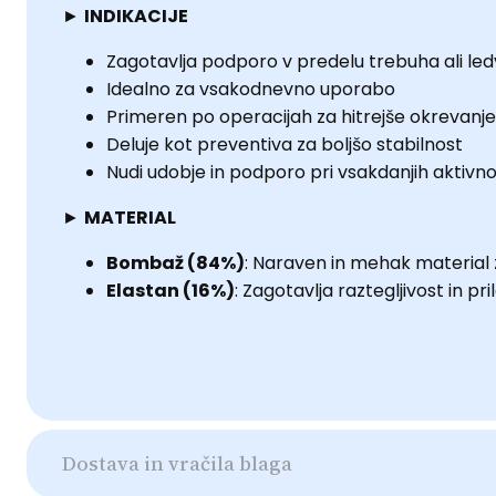
►
INDIKACIJE
Zagotavlja podporo v predelu trebuha ali led
Idealno za vsakodnevno uporabo
Primeren po operacijah za hitrejše okrevanje
Deluje kot preventiva za boljšo stabilnost
Nudi udobje in podporo pri vsakdanjih aktivno
►
MATERIAL
Bombaž (84%)
: Naraven in mehak material 
Elastan (16%)
: Zagotavlja raztegljivost in pri
Dostava in vračila blaga