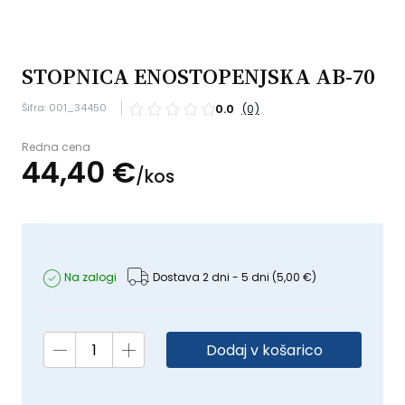
STOPNICA ENOSTOPENJSKA AB-70
Šifra: 001_34450
0.0
(0)
Redna cena
44,
40
€
/
kos
Na zalogi
Dostava 2 dni - 5 dni
(5,00 €)
Dodaj v košarico