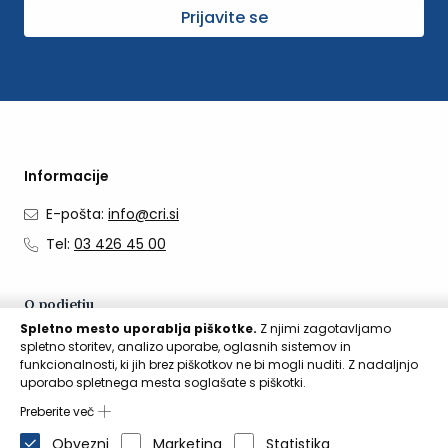
Prijavite se
Informacije
E-pošta:
info@cri.si
Tel:
03 426 45 00
O podjetju
Spletno mesto uporablja piškotke.
Z njimi zagotavljamo
O nas
spletno storitev, analizo uporabe, oglasnih sistemov in
funkcionalnosti, ki jih brez piškotkov ne bi mogli nuditi. Z nadaljnjo
Kontakti
uporabo spletnega mesta soglašate s piškotki.
Aktualno
Preberite več
Obvezni
Marketing
Statistika