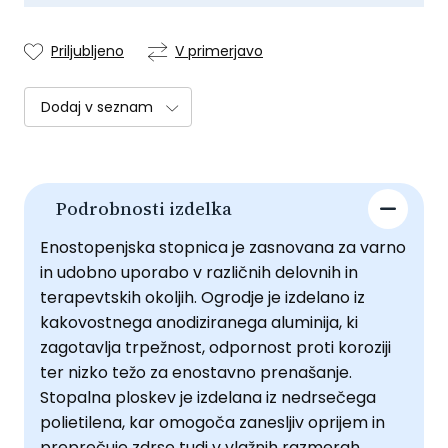
Priljubljeno
V primerjavo
Dodaj v seznam
Podrobnosti izdelka
Enostopenjska stopnica je zasnovana za varno
in udobno uporabo v različnih delovnih in
terapevtskih okoljih. Ogrodje je izdelano iz
kakovostnega anodiziranega aluminija, ki
zagotavlja trpežnost, odpornost proti koroziji
ter nizko težo za enostavno prenašanje.
Stopalna ploskev je izdelana iz nedrsečega
polietilena, kar omogoča zanesljiv oprijem in
preprečuje zdrse tudi v vlažnih razmerah.