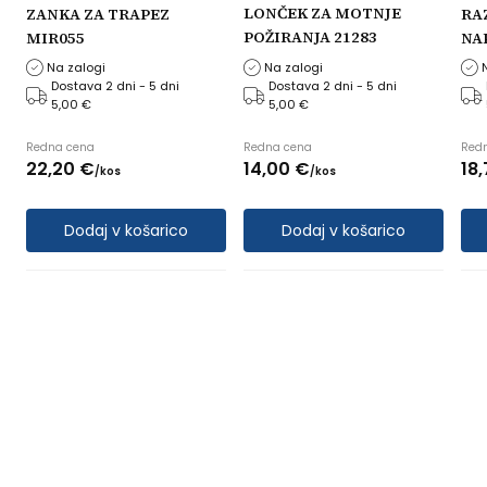
LONČEK ZA MOTNJE
ZANKA ZA TRAPEZ
RA
POŽIRANJA 21283
MIR055
NA
a
SED
Na zalogi
Na zalogi
cm 
Dostava 2 dni - 5 dni
Dostava 2 dni - 5 dni
5,00 €
5,00 €
Redna cena
Redna cena
Red
22,
20
€
14,
00
€
18,
/
kos
/
kos
Dodaj v košarico
Dodaj v košarico