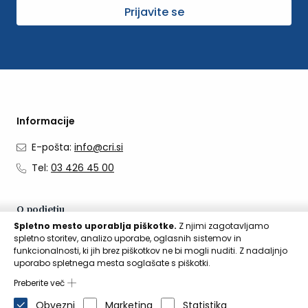
Prijavite se
Informacije
E-pošta:
info@cri.si
Tel:
03 426 45 00
O podjetju
Spletno mesto uporablja piškotke.
Z njimi zagotavljamo
O nas
spletno storitev, analizo uporabe, oglasnih sistemov in
funkcionalnosti, ki jih brez piškotkov ne bi mogli nuditi. Z nadaljnjo
Kontakti
uporabo spletnega mesta soglašate s piškotki.
Aktualno
Preberite več
Obvezni
Marketing
Statistika