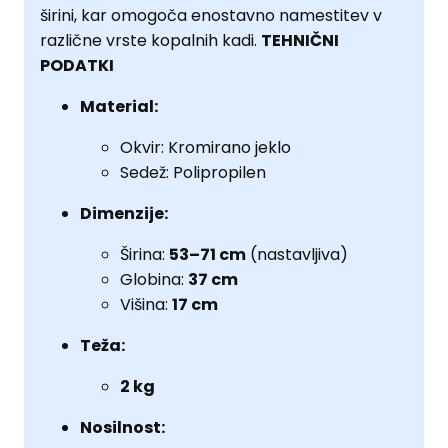
širini, kar omogoča enostavno namestitev v
različne vrste kopalnih kadi.
TEHNIČNI
PODATKI
Material:
Okvir: Kromirano jeklo
Sedež: Polipropilen
Dimenzije:
Širina:
53–71 cm
(nastavljiva)
Globina:
37 cm
Višina:
17 cm
Teža:
2 kg
Nosilnost: