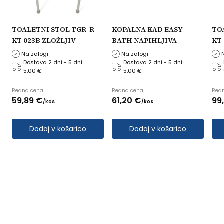
TOALETNI STOL TGR-R
KOPALNA KAD EASY
TO
KT 023B ZLOŽLJIV
BATH NAPIHLJIVA
KT
Na zalogi
Na zalogi
Dostava 2 dni - 5 dni
Dostava 2 dni - 5 dni
5,00 €
5,00 €
Redna cena
Redna cena
Red
59,
89
€
61,
20
€
99,
/
kos
/
kos
Dodaj v košarico
Dodaj v košarico