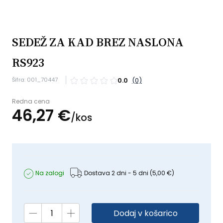
SEDEŽ ZA KAD BREZ NASLONA
RS923
Šifra: 001_70447
0.0
(0)
Redna cena
46,
27
€
/
kos
Na zalogi
Dostava 2 dni - 5 dni
(5,00 €)
Dodaj v košarico