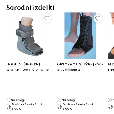
Sorodni izdelki
HODILNI ŠKORENJ
ORTOZA ZA GLEŽENJ 650 -
ME
WALKER WKF NIZEK - M
XL Velikost: XL
OPO
Velikost: M
VIŠ
Na zalogi
Na zalogi
Dostava 2 dni - 5 dni
Dostava 2 dni - 5 dni
5,00 €
5,00 €