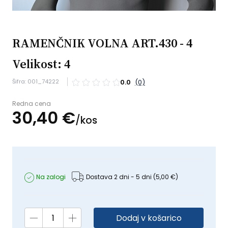
RAMENČNIK VOLNA ART.430 - 4
Velikost: 4
Šifra: 001_74222
0.0
(0)
Redna cena
30,
40
€
/
kos
Na zalogi
Dostava 2 dni - 5 dni
(5,00 €)
Dodaj v košarico