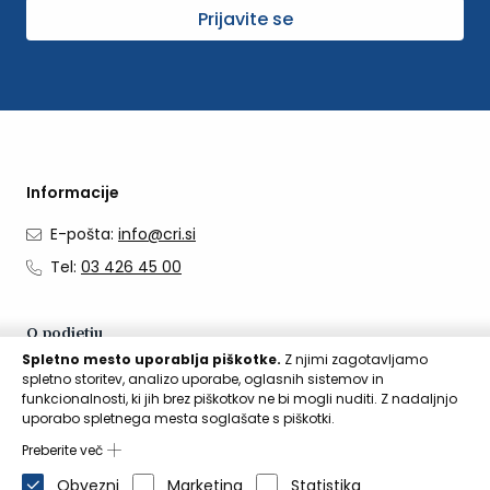
Prijavite se
Informacije
E-pošta:
info@cri.si
Tel:
03 426 45 00
O podjetju
Spletno mesto uporablja piškotke.
Z njimi zagotavljamo
O nas
spletno storitev, analizo uporabe, oglasnih sistemov in
funkcionalnosti, ki jih brez piškotkov ne bi mogli nuditi. Z nadaljnjo
Kontakti
uporabo spletnega mesta soglašate s piškotki.
Aktualno
Preberite več
Obvezni
Marketing
Statistika