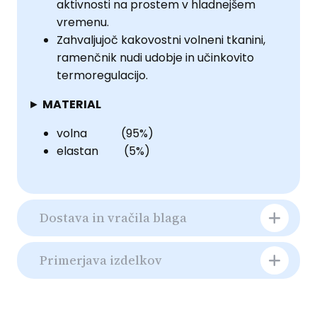
aktivnosti na prostem v hladnejšem
vremenu.
Zahvaljujoč kakovostni volneni tkanini,
ramenčnik nudi udobje in učinkovito
termoregulacijo.
►
MATERIAL
volna (95%)
elastan (5%)
Dostava in vračila blaga
Primerjava izdelkov