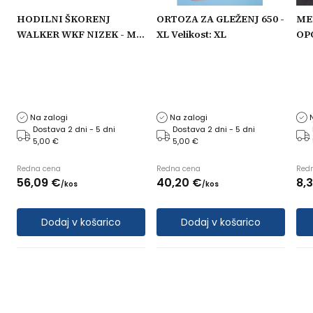
HODILNI ŠKORENJ
ORTOZA ZA GLEŽENJ 650 -
ME
WALKER WKF NIZEK - M
XL Velikost: XL
OPO
Velikost: M
VIŠ
Na zalogi
Na zalogi
Dostava 2 dni - 5 dni
Dostava 2 dni - 5 dni
5,00 €
5,00 €
Redna cena
Redna cena
Red
56,
09
€
40,
20
€
8,
/
kos
/
kos
Dodaj v košarico
Dodaj v košarico