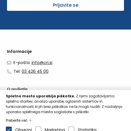
Prijavite se
Informacije
E-pošta:
info@cri.si
Tel:
03 426 45 00
O podjetju
Spletno mesto uporablja piškotke.
Z njimi zagotavljamo
O nas
spletno storitev, analizo uporabe, oglasnih sistemov in
funkcionalnosti, ki jih brez piškotkov ne bi mogli nuditi. Z nadaljnjo
Kontakti
uporabo spletnega mesta soglašate s piškotki.
Aktualno
Preberite več
Obvezni
Marketing
Statistika