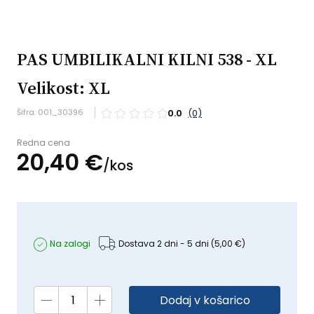
PAS UMBILIKALNI KILNI 538 - XL
Velikost: XL
Šifra: 001_30396
0.0
(0)
Redna cena
20,
40
€
/
kos
Na zalogi
Dostava 2 dni - 5 dni
(5,00 €)
Dodaj v košarico