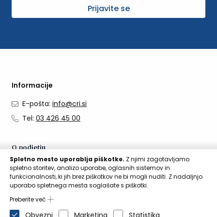
Prijavite se
Informacije
E-pošta:
info@cri.si
Tel:
03 426 45 00
O podjetju
Spletno mesto uporablja piškotke.
Z njimi zagotavljamo
O nas
spletno storitev, analizo uporabe, oglasnih sistemov in
funkcionalnosti, ki jih brez piškotkov ne bi mogli nuditi. Z nadaljnjo
Kontakti
uporabo spletnega mesta soglašate s piškotki.
Aktualno
Preberite več
Obvezni
Marketing
Statistika