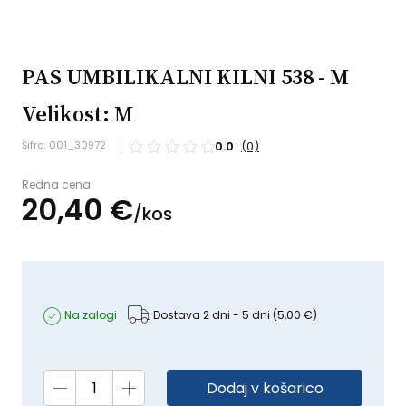
PAS UMBILIKALNI KILNI 538 - M
Velikost: M
Šifra: 001_30972
0.0
(0)
Redna cena
20,
40
€
/
kos
Na zalogi
Dostava 2 dni - 5 dni
(5,00 €)
Dodaj v košarico