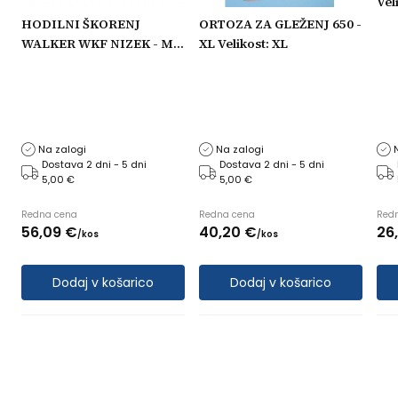
Veli
HODILNI ŠKORENJ
ORTOZA ZA GLEŽENJ 650 -
WALKER WKF NIZEK - M
XL Velikost: XL
Velikost: M
M
Na zalogi
Na zalogi
Dostava 2 dni - 5 dni
Dostava 2 dni - 5 dni
5,00 €
5,00 €
Redna cena
Redna cena
Red
56,
09
€
40,
20
€
26,
/
kos
/
kos
Dodaj v košarico
Dodaj v košarico