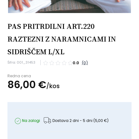
PAS PRITRDILNI ART.220
RAZTEZNI Z NARAMNICAMI IN
SIDRIŠČEM L/XL
Šifra: 001_31453
0.0
(0)
Redna cena
86,
00
€
/
kos
Na zalogi
Dostava 2 dni - 5 dni
(5,00 €)