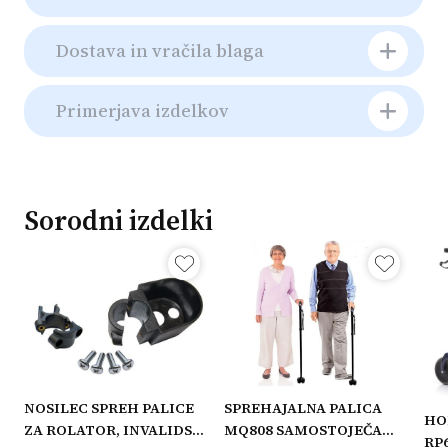
Dostava in vračila blaga
Primerjava izdelkov
Sorodni izdelki
NOSILEC SPREH PALICE
SPREHAJALNA PALICA
HO
ZA ROLATOR, INVALIDSKI
MQ808 SAMOSTOJEČA
RP