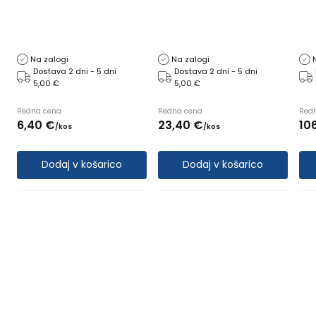
VOZIČEK
NASTAVLJIVA, Z LED
LUČKO
Na zalogi
Na zalogi
Dostava 2 dni - 5 dni
Dostava 2 dni - 5 dni
5,00 €
5,00 €
Redna cena
Redna cena
Red
6,
40
€
23,
40
€
106
/
kos
/
kos
Dodaj v košarico
Dodaj v košarico