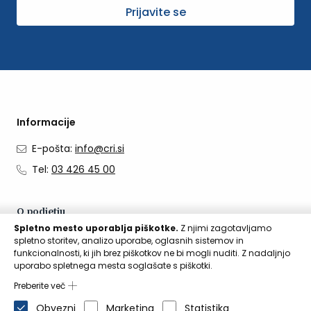
Prijavite se
Informacije
E-pošta:
info@cri.si
Tel:
03 426 45 00
O podjetju
Spletno mesto uporablja piškotke.
Z njimi zagotavljamo
O nas
spletno storitev, analizo uporabe, oglasnih sistemov in
funkcionalnosti, ki jih brez piškotkov ne bi mogli nuditi. Z nadaljnjo
Kontakti
uporabo spletnega mesta soglašate s piškotki.
Aktualno
Preberite več
Obvezni
Marketing
Statistika