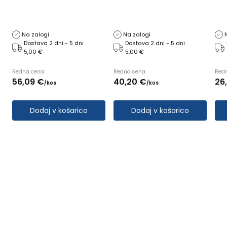
Na zalogi
Na zalogi
Dostava 2 dni - 5 dni
Dostava 2 dni - 5 dni
5,00 €
5,00 €
Redna cena
Redna cena
Red
56,
09
€
40,
20
€
26,
/
kos
/
kos
Dodaj v košarico
Dodaj v košarico