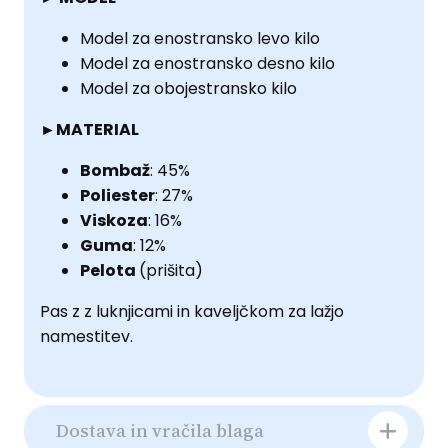
Model za enostransko levo kilo
Model za enostransko desno kilo
Model za obojestransko kilo
►MATERIAL
Bombaž
: 45%
Poliester
: 27%
Viskoza
: 16%
Guma
: 12%
Pelota
(prišita)
Pas z z luknjicami in kaveljčkom za lažjo
namestitev.
Dostava in vračila blaga