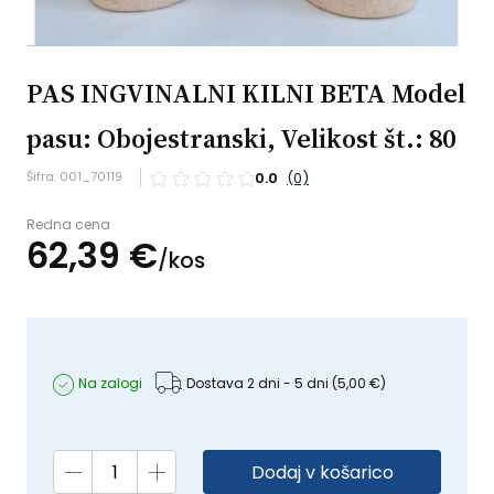
PAS INGVINALNI KILNI BETA Model
pasu: Obojestranski, Velikost št.: 80
Šifra: 001_70119
0.0
(0)
Redna cena
62,
39
€
/
kos
Na zalogi
Dostava 2 dni - 5 dni
(5,00 €)
Dodaj v košarico