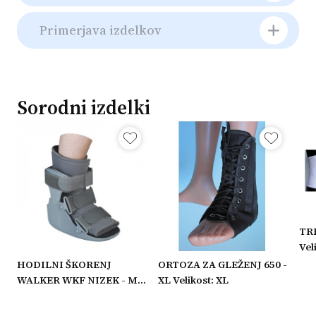
Primerjava izdelkov
Sorodni izdelki
TRE
Veli
HODILNI ŠKORENJ
ORTOZA ZA GLEŽENJ 650 -
WALKER WKF NIZEK - M
XL Velikost: XL
Velikost: M
M