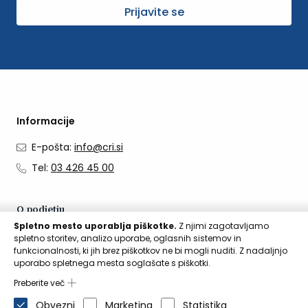
Prijavite se
Informacije
E-pošta:
info@cri.si
Tel:
03 426 45 00
O podjetju
Spletno mesto uporablja piškotke.
Z njimi zagotavljamo
O nas
spletno storitev, analizo uporabe, oglasnih sistemov in
funkcionalnosti, ki jih brez piškotkov ne bi mogli nuditi. Z nadaljnjo
Kontakti
uporabo spletnega mesta soglašate s piškotki.
Aktualno
Preberite več
Obvezni
Marketing
Statistika