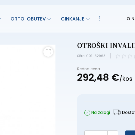
ORTO. OBUTEV
CINKANJE
O N
OTROŠKI INVALI
Šifra: 001_32963
Redna cena
292,
48
€
/
kos
Na zalogi
Dostav