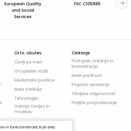
Prehod mladih +
Orto. obutev
Cinkanje
Postopek cinkanja in
Čevlji po meri
kromatiranja
Ortopedski vložki
Naše prednosti
Medicinske povišice
v
Pogosta vprašanja
Naša tradicija
Okoljska odgovornost
Tehnologija
e
Pošljite povpraševanje
Galerija čevljev in
modelov
 in funkcionalnosti, ki jih brez