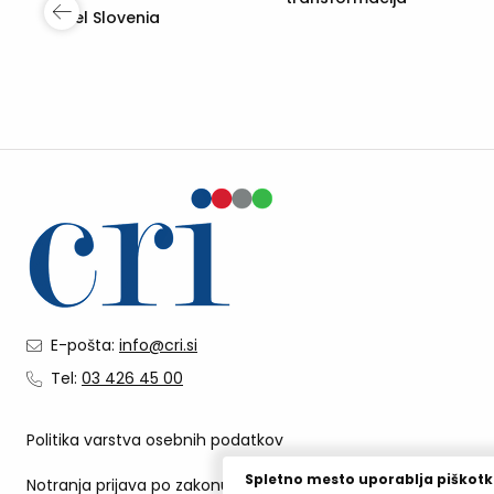
Digitalna
transformacija
Vodenje kakovo
in ravnanje z
okoljem
E-pošta:
info@cri.si
Tel:
03 426 45 00
Politika varstva osebnih podatkov
Spletno mesto uporablja piškotk
Notranja prijava po zakonu o zaščiti prijaviteljev