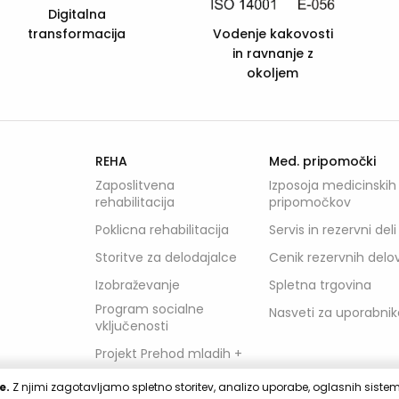
European Quality
FSC C105985
and Social
sti
Services
REHA
Med. pripomočki
Zaposlitvena
Izposoja medicinskih
rehabilitacija
pripomočkov
Poklicna rehabilitacija
Servis in rezervni deli
Storitve za delodajalce
Cenik rezervnih delo
Izobraževanje
Spletna trgovina
Program socialne
Nasveti za uporabnik
vključenosti
Projekt Prehod mladih +
e.
Z njimi zagotavljamo spletno storitev, analizo uporabe, oglasnih sistemov
Pohištvo