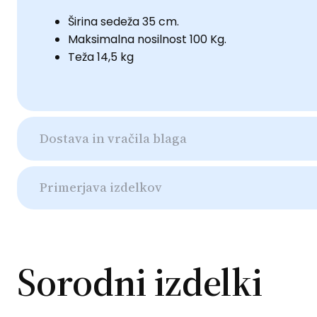
Širina sedeža 35 cm.
Maksimalna nosilnost 100 Kg.
Teža 14,5 kg
Dostava in vračila blaga
Primerjava izdelkov
Sorodni izdelki