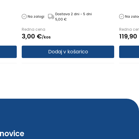
Dostava 2 dni - 5 dni
Na zalogi
Na zalo
5,00 €
Redna cena
Redna ce
3,
00
€
119,
90
/
kos
Dodaj v košarico
-novice