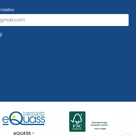
 naslov
ji
Sofinancira
Evropska unija