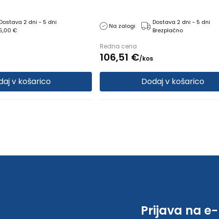
Dostava 2 dni - 5 dni
Dostava 2 dni - 5 dni
Na zalogi
5,00 €
Brezplačno
Redna cena
106,
51
€
/
kos
aj v košarico
Dodaj v košarico
Prijava na e