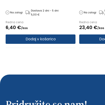
Dostava 2 dni - 5 dni
Na zalogi
Na zalogi
5,00 €
Redna cena
Redna cena
6,
40
€
23,
40
€
/
kos
/
kos
Dodaj v košarico
Dod
Pridružite se nam!