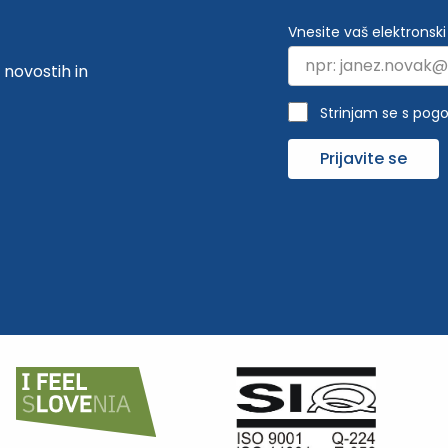
Vnesite vaš elektronski
 novostih in
Strinjam se s pogo
Prijavite se
eQUASS -