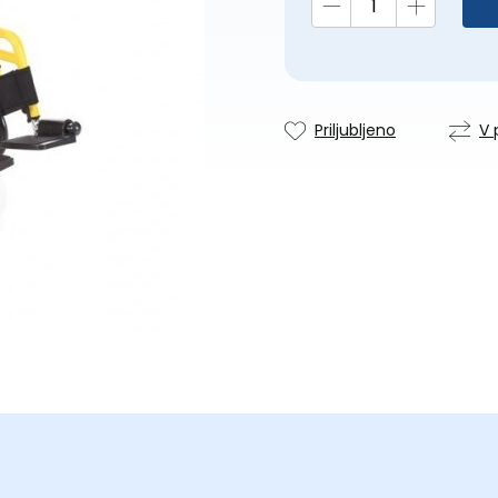
Priljubljeno
V 