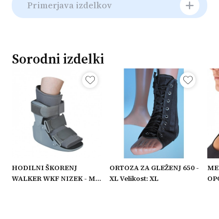
Primerjava izdelkov
Sorodni izdelki
HODILNI ŠKORENJ
ORTOZA ZA GLEŽENJ 650 -
ME
WALKER WKF NIZEK - M
XL Velikost: XL
OPO
Velikost: M
VIŠ