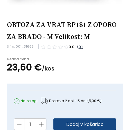
ORTOZA ZA VRAT RP181 Z OPORO
ZA BRADO - M Velikost: M
Šifra: 001_31668
0.0
(0)
Redna cena
23,
60
€
/
kos
Na zalogi
Dostava 2 dni - 5 dni
(5,00 €)
Dodaj v košarico