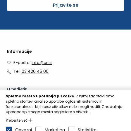
Prijavite se
Informacije
E-pošta:
info@cri.si
Tel:
03 426 45 00
O podjetju
Spletno mesto uporablja piškotke.
Z njimi zagotavljamo
O nas
spletno storitev, analizo uporabe, oglasnih sistemov in
funkcionalnosti, ki jih brez piškotkov ne bi mogli nuditi. Z nadaljnjo
Kontakti
uporabo spletnega mesta soglašate s piškotki.
Aktualno
Preberite več
Obvezni
Marketing
Statistika