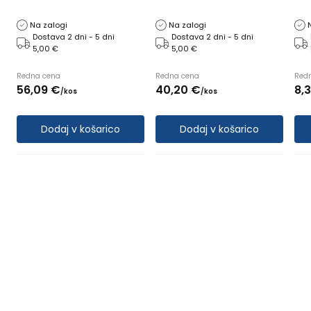
Na zalogi
Na zalogi
Dostava 2 dni - 5 dni
Dostava 2 dni - 5 dni
5,00 €
5,00 €
Redna cena
Redna cena
Red
56,
09
€
40,
20
€
8,
/
kos
/
kos
Dodaj v košarico
Dodaj v košarico