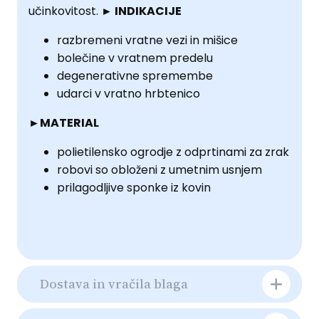
učinkovitost.
► INDIKACIJE
razbremeni vratne vezi in mišice
bolečine v vratnem predelu
degenerativne spremembe
udarci v vratno hrbtenico
►MATERIAL
polietilensko ogrodje z odprtinami za zrak
robovi so obloženi z umetnim usnjem
prilagodljive sponke iz kovin
Dostava in vračila blaga