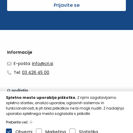
Prijavite se
Informacije
E-pošta:
info@cri.si
Tel:
03 426 45 00
O podjetju
Spletno mesto uporablja piškotke.
Z njimi zagotavljamo
O nas
spletno storitev, analizo uporabe, oglasnih sistemov in
funkcionalnosti, ki jih brez piškotkov ne bi mogli nuditi. Z nadaljnjo
Kontakti
uporabo spletnega mesta soglašate s piškotki.
Aktualno
Preberite več
Obvezni
Marketing
Statistika