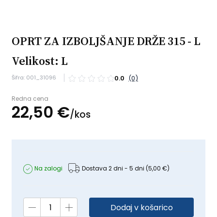
OPRT ZA IZBOLJŠANJE DRŽE 315 - L
Velikost: L
Šifra: 001_31096
0.0
(0)
Redna cena
22,
50
€
/
kos
Na zalogi
Dostava 2 dni - 5 dni
(5,00 €)
Dodaj v košarico