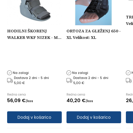
TRE
Veli
HODILNI ŠKORENJ
ORTOZA ZA GLEŽENJ 650 -
WALKER WKF NIZEK - M
XL Velikost: XL
Velikost: M
M
Na zalogi
Na zalogi
Dostava 2 dni - 5 dni
Dostava 2 dni - 5 dni
5,00 €
5,00 €
Redna cena
Redna cena
Red
56,
09
€
40,
20
€
26,
/
kos
/
kos
Dodaj v košarico
Dodaj v košarico