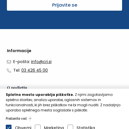
Prijavite se
Informacije
E-pošta:
info@cri.si
Tel:
03 426 45 00
O podjetju
Spletno mesto uporablja piškotke.
Z njimi zagotavljamo
O nas
spletno storitev, analizo uporabe, oglasnih sistemov in
funkcionalnosti, ki jih brez piškotkov ne bi mogli nuditi. Z nadaljnjo
Kontakti
uporabo spletnega mesta soglašate s piškotki.
Aktualno
Preberite več
Obvezni
Marketing
Statistika