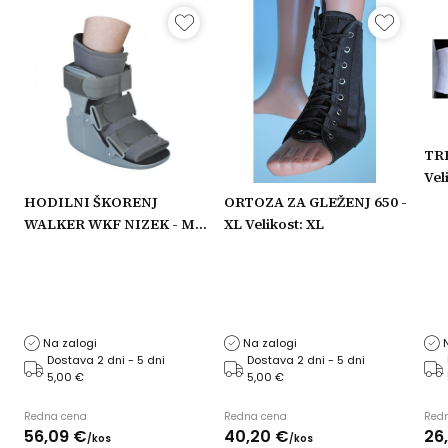
TRE
Veli
HODILNI ŠKORENJ
ORTOZA ZA GLEŽENJ 650 -
WALKER WKF NIZEK - M
XL Velikost: XL
Velikost: M
M
Na zalogi
Na zalogi
Dostava 2 dni - 5 dni
Dostava 2 dni - 5 dni
5,00 €
5,00 €
Redna cena
Redna cena
Red
56,
09
€
40,
20
€
26,
/
kos
/
kos