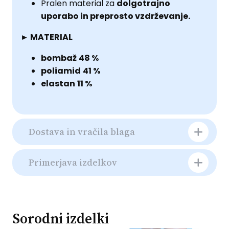
Pralen material za
dolgotrajno
uporabo in preprosto vzdrževanje.
► MATERIAL
bombaž
48 %
poliamid
41 %
elastan
11 %
Dostava in vračila blaga
Primerjava izdelkov
Sorodni izdelki