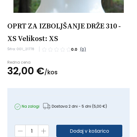
OPRT ZA IZBOLJŠANJE DRŽE 310 -
XS Velikost: XS
Šifra: 001_21778
0.0
(0)
Redna cena
32,
00
€
/
kos
Na zalogi
Dostava 2 dni - 5 dni
(5,00 €)
Dodaj v košarico