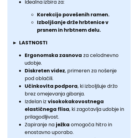
Idealna izbira za:
Korekcijo povešenih ramen.
Izboljšanje drže hrbtenice v
prsnem in hrbtnem delu.
► LASTNOSTI
Ergonomska zasnova
za celodnevno
udobje.
Diskreten videz
, primeren za nošenje
pod oblačili.
Učinkovita podpora
, ki izboljšuje držo
brez omejevanja gibanja.
Izdelan iz
visokokakovostnega
elastičnega flisa
, ki zagotavlja udobje in
prilagodljivost.
Zapiranje na
ježka
omogoča hitro in
enostavno uporabo.