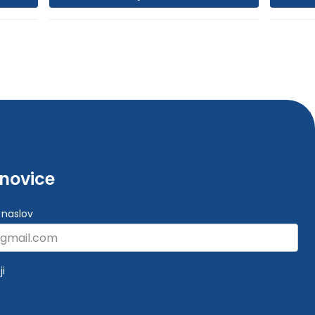
-novice
 naslov
ji