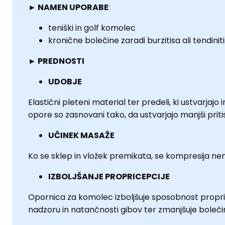
► NAMEN UPORABE
:
teniški in golf komolec
kronične bolečine zaradi burzitisa ali tendinit
►
PREDNOSTI
UDOBJE
Elastični pleteni material ter predeli, ki ustvarjajo 
opore so zasnovani tako, da ustvarjajo manjši priti
UČINEK MASAŽE
Ko se sklep in vložek premikata, se kompresija nen
IZBOLJŠANJE PROPRICEPCIJE
Opornica za komolec izboljšuje sposobnost propri
nadzoru in natančnosti gibov ter zmanjšuje boleči