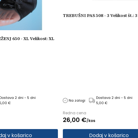
TREBUŠNI PAS 508 - 3 Velikost št.: 3
NJ 650 - XL Velikost: XL
Dostava 2 dni - 5 dni
Dostava 2 dni - 5 dni
Na zalogi
5,00 €
5,00 €
Redna cena
26,
00
€
/
kos
aj v košarico
Dodaj v košarico