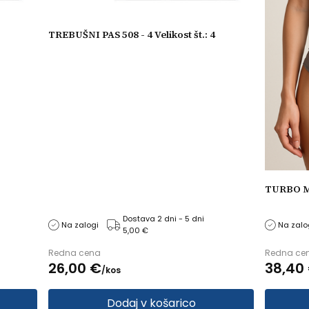
TREBUŠNI PAS 508 - 4 Velikost št.: 4
TURBO M
Dostava 2 dni - 5 dni
Na zalogi
Na zalo
5,00 €
Redna cena
Redna ce
26,
00
€
38,
40
/
kos
Dodaj v košarico