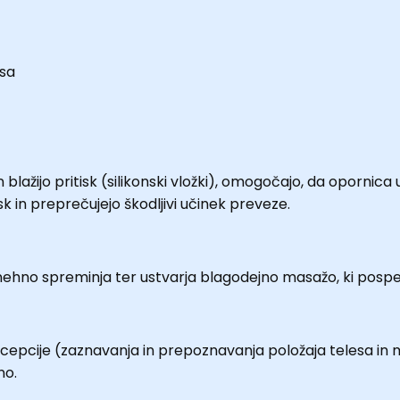
isa
in blažijo pritisk (silikonski vložki), omogočajo, da opornic
sk in preprečujejo škodljivi učinek preveze.
ehno spreminja ter ustvarja blagodejno masažo, ki pospešu
cepcije (zaznavanja in prepoznavanja položaja telesa in 
no.