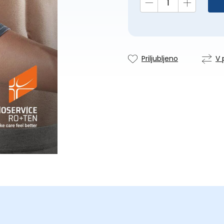
Priljubljeno
V 