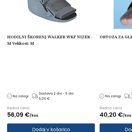
HODILNI ŠKORENJ WALKER WKF NIZEK -
ORTOZA ZA GLEŽE
M Velikost: M
Dostava 2 dni - 5 dni
Na zalogi
Na zalogi
5,00 €
Redna cena
Redna cena
56,
09
€
40,
20
€
/
kos
/
kos
Dodaj v košarico
Dod