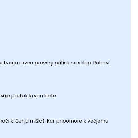
a ustvarja ravno pravšnji pritisk na sklep. Robovi
je pretok krvi in limfe.
moči krčenja mišic), kar pripomore k večjemu