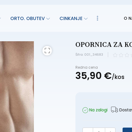
ORTO. OBUTEV
CINKANJE
O N
OPORNICA ZA KOM
Šifra: 001_34683
Redna cena
35,
90
€
/
kos
Na zalogi
Dostav