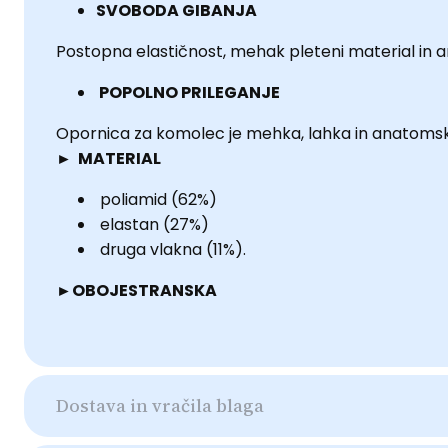
SVOBODA GIBANJA
Postopna elastičnost, mehak pleteni material in a
POPOLNO PRILEGANJE
Opornica za komolec je mehka, lahka in anatoms
► MATERIAL
poliamid (62%)
elastan (27%)
druga vlakna (11%).
►OBOJESTRANSKA
Dostava in vračila blaga