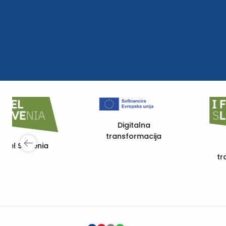
Digitalna
transformacija
Vodenje kakovosti
in ravnanje z
okoljem