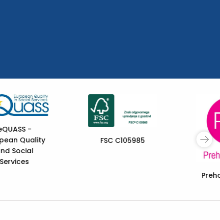
Sofinancira
Evropska unija
Prehod mladih +