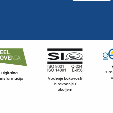
eQUASS -
European Quality
FSC C105985
and Social
Services