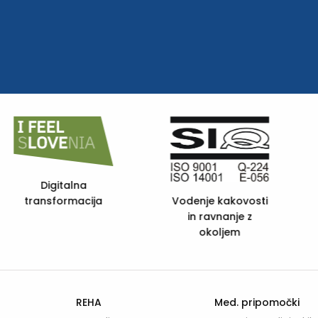
eQUASS -
European Quality
FSC C
and Social
 kakovosti
Services
vnanje z
ljem
REHA
Med. pripomočki