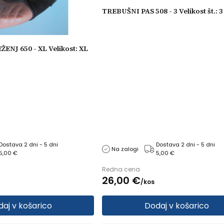
TREBUŠNI PAS 508 - 3 Velikost št.: 3
NJ 650 - XL Velikost: XL
Dostava 2 dni - 5 dni
Dostava 2 dni - 5 dni
Na zalogi
5,00 €
5,00 €
Redna cena
26,
00
€
/
kos
aj v košarico
Dodaj v košarico