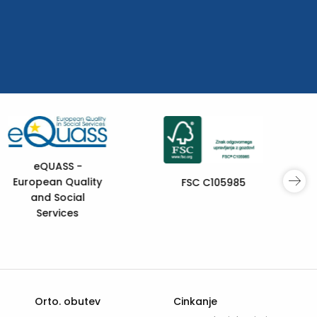
Sofinan
Evropska
105985
Prehod mladih +
Orto. obutev
Cinkanje