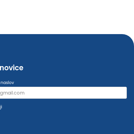
-novice
 naslov
ji