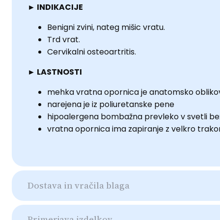
► INDIKACIJE
Benigni zvini, nateg mišic vratu.
Trd vrat.
Cervikalni osteoartritis.
► LASTNOSTI
mehka vratna opornica je anatomsko oblik
narejena je iz poliuretanske
pene
hipoalergena bombažna prevleko v svetli bež
vratna opornica ima zapiranje z velkro trako
Dostava in vračila blaga
Primerjava izdelkov