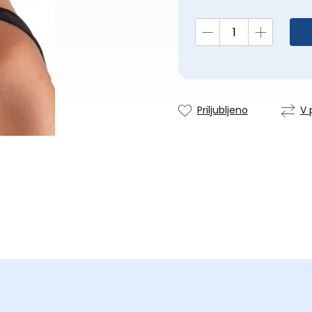
Priljubljeno
V 