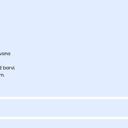
ovana
 barvi.
m.