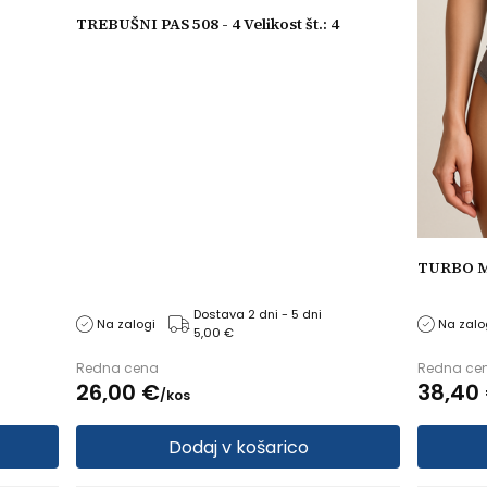
TREBUŠNI PAS 508 - 4 Velikost št.: 4
TURBO M
Dostava 2 dni - 5 dni
Na zalogi
Na zalo
5,00 €
Redna cena
Redna ce
26,
00
€
38,
40
/
kos
Dodaj v košarico