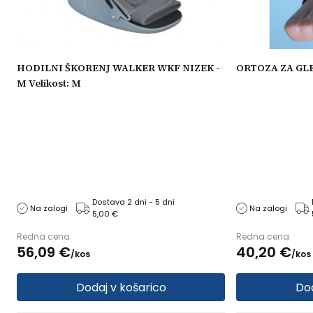
HODILNI ŠKORENJ WALKER WKF NIZEK -
ORTOZA ZA GLEŽE
M Velikost: M
Dostava 2 dni - 5 dni
Na zalogi
Na zalogi
5,00 €
Redna cena
Redna cena
56,
09
€
40,
20
€
/
kos
/
kos
Dodaj v košarico
Dod