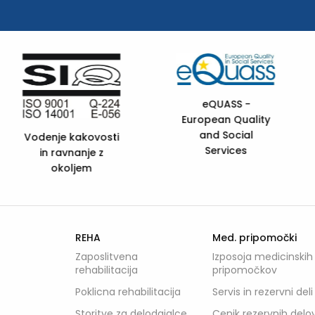
ity
FSC C105985
Prehod mladih 
REHA
Med. pripomočki
Zaposlitvena
Izposoja medicinskih
rehabilitacija
pripomočkov
Poklicna rehabilitacija
Servis in rezervni deli
Storitve za delodajalce
Cenik rezervnih delo