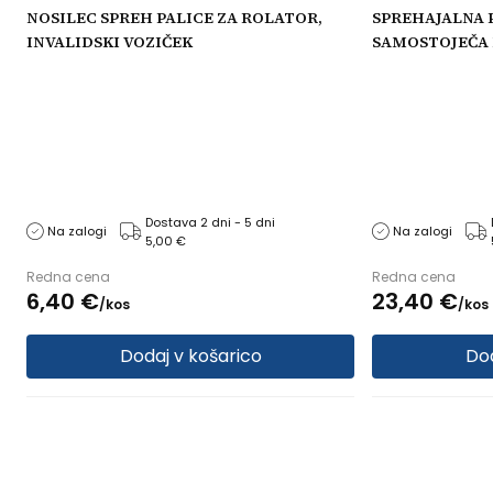
NOSILEC SPREH PALICE ZA ROLATOR,
SPREHAJALNA 
INVALIDSKI VOZIČEK
SAMOSTOJEČA N
LUČKO
Dostava 2 dni - 5 dni
Na zalogi
Na zalogi
5,00 €
Redna cena
Redna cena
6,
40
€
23,
40
€
/
kos
/
kos
Dodaj v košarico
Dod