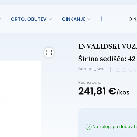
ORTO. OBUTEV
CINKANJE
O N
INVALIDSKI VOZ
Širina sedišča: 4
Šifra: 001_74281
Redna cena
241,
81
€
/
kos
Na zalogi pri dobavite