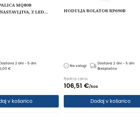
PALICA MQ808
HODULJA ROLATOR RP690B
ASTAVLJIVA, Z LED
Dostava 2 dni - 5 dni
Dostava 2 dni - 5 dni
Na zalogi
5,00 €
Brezplačno
Redna cena
106,
51
€
/
kos
aj v košarico
Dodaj v košarico