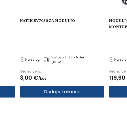
NATIK RV7030 ZA HODULJO
HODULJA
MONTRE
Dostava 2 dni - 5 dni
Na zalogi
Na zalo
5,00 €
Redna cena
Redna ce
3,
00
€
119,
90
/
kos
Dodaj v košarico