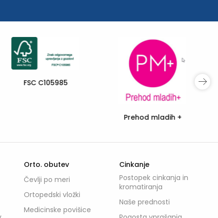
Sofinancira
Evropska unija
I feel Slovenia
+
Orto. obutev
Cinkanje
Postopek cinkanja in
Čevlji po meri
kromatiranja
Ortopedski vložki
Naše prednosti
Medicinske povišice
v
Pogosta vprašanja