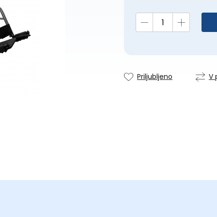
Priljubljeno
V 