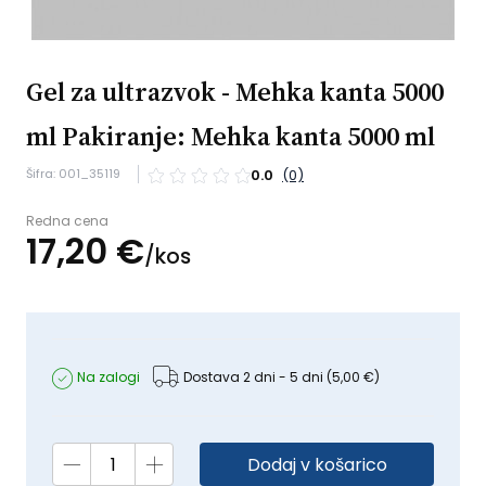
Gel za ultrazvok - Mehka kanta 5000
ml Pakiranje: Mehka kanta 5000 ml
Šifra: 001_35119
0.0
(0)
Redna cena
17,
20
€
/
kos
Na zalogi
Dostava 2 dni - 5 dni
(5,00 €)
Dodaj v košarico