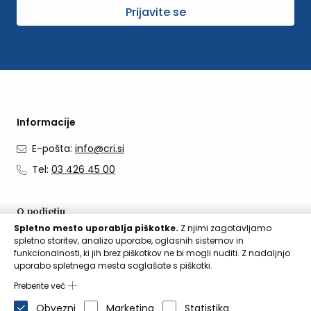
Prijavite se
Informacije
E-pošta:
info@cri.si
Tel:
03 426 45 00
O podjetju
Spletno mesto uporablja piškotke.
Z njimi zagotavljamo
O nas
spletno storitev, analizo uporabe, oglasnih sistemov in
funkcionalnosti, ki jih brez piškotkov ne bi mogli nuditi. Z nadaljnjo
Kontakti
uporabo spletnega mesta soglašate s piškotki.
Aktualno
Preberite več
Obvezni
Marketing
Statistika