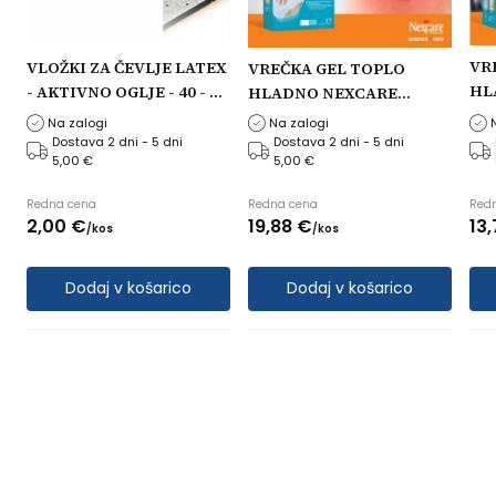
VR
VLOŽKI ZA ČEVLJE LATEX
0
VREČKA GEL TOPLO
HL
- AKTIVNO OGLJE - 40 - 45
HLADNO NEXCARE
Velikost vložka: 40 - 45
19,5x30CM COLD HOT
Na zalogi
Na zalogi
MAXI
Dostava 2 dni - 5 dni
Dostava 2 dni - 5 dni
5,00 €
5,00 €
Redna cena
Redna cena
Red
2,
00
€
19,
88
€
13,
/
kos
/
kos
Dodaj v košarico
Dodaj v košarico