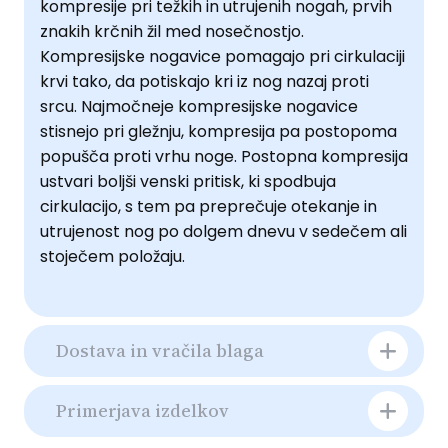
kompresije pri težkih in utrujenih nogah, prvih
znakih krčnih žil med nosečnostjo.
Kompresijske nogavice pomagajo pri cirkulaciji
krvi tako, da potiskajo kri iz nog nazaj proti
srcu. Najmočneje kompresijske nogavice
stisnejo pri gležnju, kompresija pa postopoma
popušča proti vrhu noge. Postopna kompresija
ustvari boljši venski pritisk, ki spodbuja
cirkulacijo, s tem pa preprečuje otekanje in
utrujenost nog po dolgem dnevu v sedečem ali
stoječem položaju.
Dostava in vračila blaga
Primerjava izdelkov