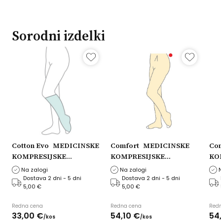
Sorodni izdelki
Cotton Evo
MEDICINSKE
Comfort
MEDICINSKE
Co
KOMPRESIJSKE
KOMPRESIJSKE
KO
DOKOLENKE AD X62
NOGAVICE HLAČNE A-T
NO
Na zalogi
Na zalogi
Dolžina nogavice: Dolge,
X42 Dolžina nogavice:
X42
Dostava 2 dni - 5 dni
Dostava 2 dni - 5 dni
5,00 €
5,00 €
i,
Obseg nogavice: XL
Dolge, Model: Odprti prsti,
Kra
maksimalen, Razred
Obseg nogavice: XL
prs
Redna cena
Redna cena
Red
kompresije: 1. razred
maksimalen, Razred
nor
33,
00
€
54,
10
€
54
/
kos
/
kos