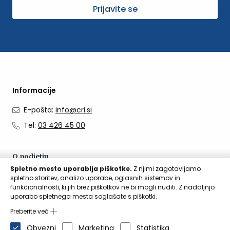
Prijavite se
Informacije
E-pošta:
info@cri.si
Tel:
03 426 45 00
O podjetju
Spletno mesto uporablja piškotke.
Z njimi zagotavljamo
O nas
spletno storitev, analizo uporabe, oglasnih sistemov in
funkcionalnosti, ki jih brez piškotkov ne bi mogli nuditi. Z nadaljnjo
Kontakti
uporabo spletnega mesta soglašate s piškotki.
Aktualno
Preberite več
Obvezni
Marketing
Statistika