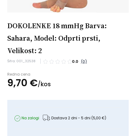
DOKOLENKE 18 mmHg Barva:
Sahara, Model: Odprti prsti,
Velikost: 2
Šifra: 001_32538
0.0
(0)
Redna cena
9,
70
€
/
kos
Na zalogi
Dostava 2 dni - 5 dni
(5,00 €)