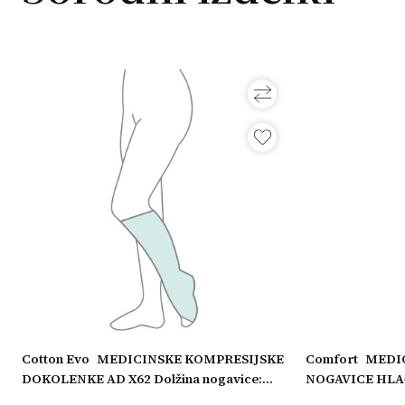
Cotton Evo
MEDICINSKE KOMPRESIJSKE
Comfort
MEDI
DOKOLENKE AD X62 Dolžina nogavice:
NOGAVICE HLAČ
eg
Dolge, Obseg nogavice: XL maksimalen,
nogavice: Dolge