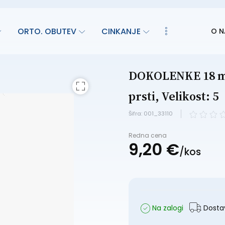
ORTO. OBUTEV
CINKANJE
O N
DOKOLENKE 18 mm
prsti, Velikost: 5
Šifra: 001_33110
Redna cena
9,
20
€
/
kos
Na zalogi
Dostav