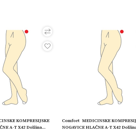
CINSKE KOMPRESIJSKE
Comfort
MEDICINSKE KOMPRESI
NE A-T X42 Dolžina
NOGAVICE HLAČNE A-T X42 Dolžin
, Model: Odprti prsti, Obseg
nogavice: Kratke, Model: Odprti prst