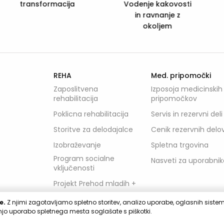
and Social
denje kakovosti
Services
in ravnanje z
okoljem
REHA
Med. pripomočki
Zaposlitvena
Izposoja medicinskih
rehabilitacija
pripomočkov
Poklicna rehabilitacija
Servis in rezervni deli
Storitve za delodajalce
Cenik rezervnih delo
Izobraževanje
Spletna trgovina
Program socialne
Nasveti za uporabnik
vključenosti
Projekt Prehod mladih +
e.
Z njimi zagotavljamo spletno storitev, analizo uporabe, oglasnih sistemov
Pohištvo
jnjo uporabo spletnega mesta soglašate s piškotki.