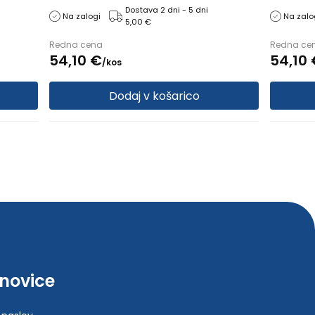
ed
nogavice: XL maksimalen, Razred
Obseg no
Dostava 2 dni - 5 dni
Na zalogi
Na zalo
5,00 €
kompresije: 1. razred
kompresij
Redna cena
Redna ce
54,
10
€
54,
10
/
kos
Dodaj v košarico
-novice