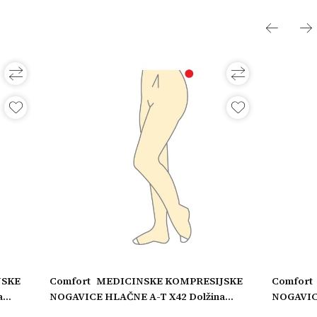
JSKE
Comfort
MEDICINSKE KOMPRESIJSKE
Comfort
a
NOGAVICE HLAČNE A-T X42 Dolžina
NOGAVICE
i,
nogavice: Dolge, Model: Odprti prsti, Obseg
nogavice: