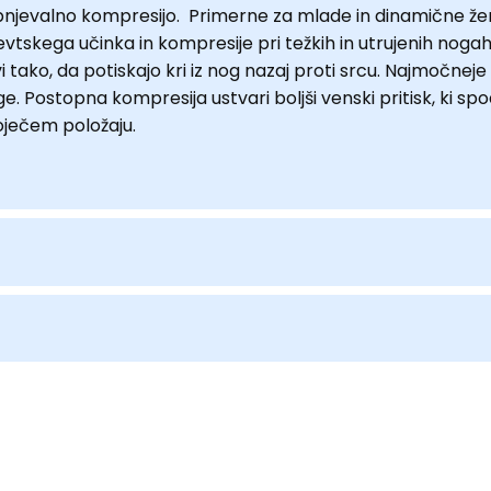
njevalno kompresijo. Primerne za mlade in dinamične žensk
tskega učinka in kompresije pri težkih in utrujenih nogah,
 tako, da potiskajo kri iz nog nazaj proti srcu. Najmočneje
ostopna kompresija ustvari boljši venski pritisk, ki spod
oječem položaju.