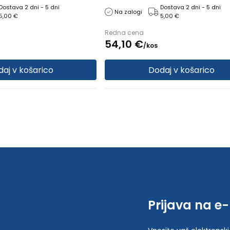
ksimalen, Razred
Obseg nogavice: XL normalen, Razr
Dostava 2 dni - 5 dni
Dostava 2 dni - 5 dni
Na zalogi
5,00 €
5,00 €
razred
kompresije: 1. razred
Redna cena
54,
10
€
/
kos
aj v košarico
Dodaj v košarico
Prijava na e