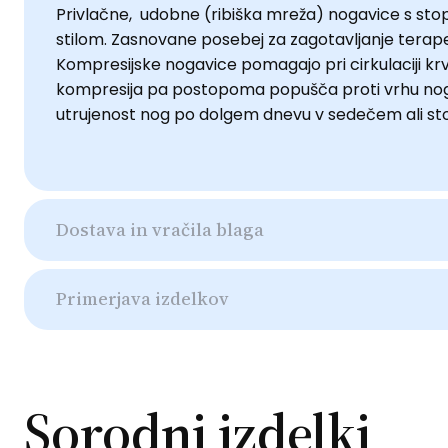
Privlačne, udobne (ribiška mreža) nogavice s stop
stilom. Zasnovane posebej za zagotavljanje terapev
Kompresijske nogavice pomagajo pri cirkulaciji krvi
kompresija pa postopoma popušča proti vrhu noge. P
utrujenost nog po dolgem dnevu v sedečem ali st
Dostava in vračila blaga
Primerjava izdelkov
Sorodni izdelki