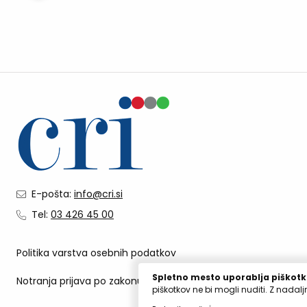
transformacija
Vo
E-pošta:
info@cri.si
Tel:
03 426 45 00
Politika varstva osebnih podatkov
Spletno mesto uporablja piškotk
Notranja prijava po zakonu o zaščiti prijaviteljev
piškotkov ne bi mogli nuditi. Z nadal