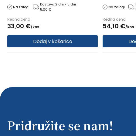
Razred kompresije: 1. razred
nogavice: XL ma
Dostava 2 dni - 5 dni
Na zalogi
Na zalogi
5,00 €
kompresije: 1. 
Redna cena
Redna cena
33,
00
€
54,
10
€
/
kos
/
kos
Dodaj v košarico
Dod
Pridružite se nam!