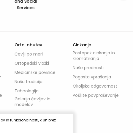
Prehod mladih +
Orto. obutev
Cinkanje
Postopek cinkanja in
Čevlji po meri
kromatiranja
Ortopedski vložki
Naše prednosti
Medicinske povišice
v
Pogosta vprašanja
Naša tradicija
Okoljska odgovornost
Tehnologija
e
Pošljite povpraševanje
Galerija čevljev in
modelov
 in funkcionalnosti, ki jih brez