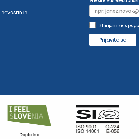
Vnesite vaš elektronski
 novostih in
Strinjam se s pogo
Prijavite se
eQUASS -
European Quality
F