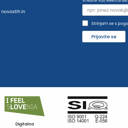
Vnesite vaš elektronski
 novostih in
Strinjam se s pogo
Prijavite se
eQUASS -
European Quality
FSC C10598