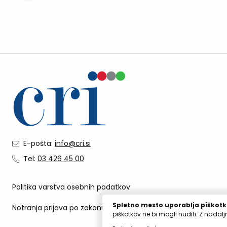
transformacija
Vodenje kakov
in ravnanje
okoljem
E-pošta:
info@cri.si
Tel:
03 426 45 00
Politika varstva osebnih podatkov
Spletno mesto uporablja piškotk
Notranja prijava po zakonu o zaščiti prijaviteljev
piškotkov ne bi mogli nuditi. Z nadal