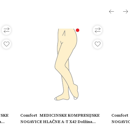
JSKE
Comfort
MEDICINSKE KOMPRESIJSKE
Comfort
a
NOGAVICE HLAČNE A-T X42 Dolžina
NOGAVICE
i,
nogavice: Dolge, Model: Odprti prsti, Obseg
nogavice: