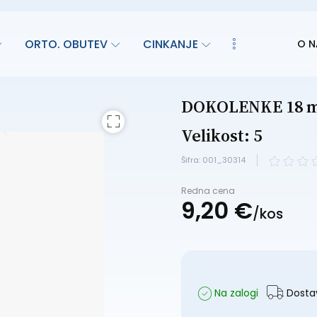
ORTO. OBUTEV
CINKANJE
O N
DOKOLENKE 18 mm
Velikost: 5
Šifra: 001_30314
Redna cena
9,
20
€
/
kos
Na zalogi
Dostav