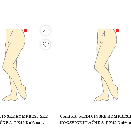
CINSKE KOMPRESIJSKE
Comfort
MEDICINSKE KOMPRESI
NE A-T X42 Dolžina
NOGAVICE HLAČNE A-T X42 Dolžin
, Model: Odprti prsti, Obseg
nogavice: Kratke, Model: Odprti prst