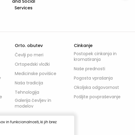
Prehod mladih +
Orto. obutev
Cinkanje
Postopek cinkanja in
Čevlji po meri
kromatiranja
Ortopedski vložki
Naše prednosti
Medicinske povišice
v
Pogosta vprašanja
Naša tradicija
Okoljska odgovornost
Tehnologija
e
Pošljite povpraševanje
Galerija čevljev in
modelov
 in funkcionalnosti, ki jih brez