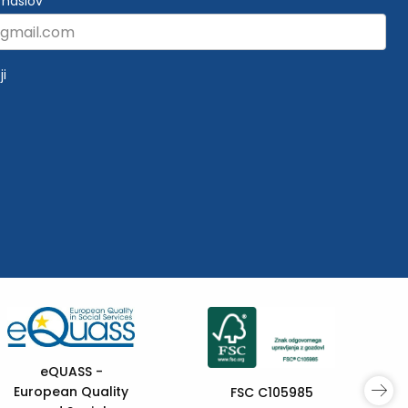
 naslov
ji
Sofinancira
Evropska unij
5