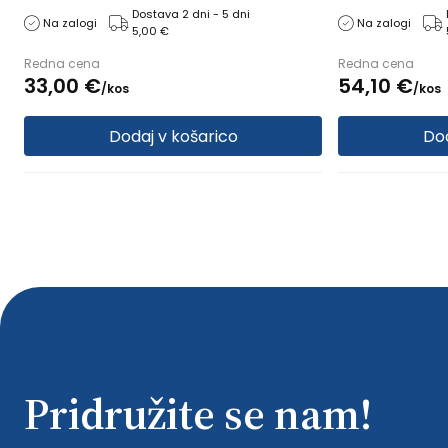
Razred kompresije: 1. razred
nogavice: XL ma
Dostava 2 dni - 5 dni
Na zalogi
Na zalogi
5,00 €
kompresije: 1. 
Redna cena
Redna cena
33,
00
€
54,
10
€
/
kos
/
kos
Dodaj v košarico
Dod
Pridružite se nam!