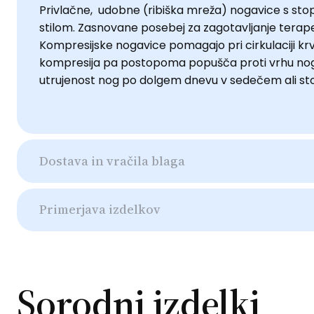
Privlačne, udobne (ribiška mreža) nogavice s stop
stilom. Zasnovane posebej za zagotavljanje terapev
Kompresijske nogavice pomagajo pri cirkulaciji krvi
kompresija pa postopoma popušča proti vrhu noge. P
utrujenost nog po dolgem dnevu v sedečem ali st
Dostava in vračila blaga
Primerjava izdelkov
Sorodni izdelki