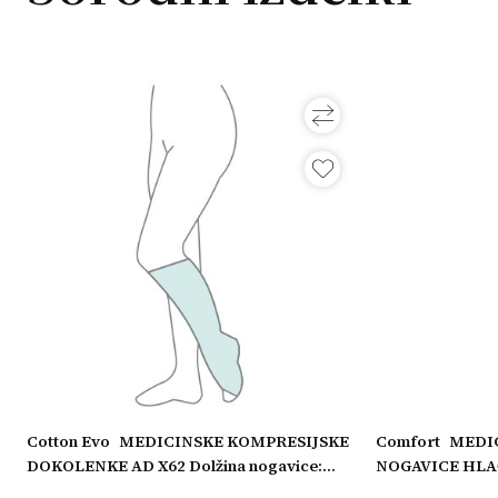
Cotton Evo
MEDICINSKE KOMPRESIJSKE
Comfort
MEDI
DOKOLENKE AD X62 Dolžina nogavice:
NOGAVICE HLAČ
eg
Dolge, Obseg nogavice: XL maksimalen,
nogavice: Dolge