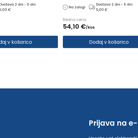
ksimalen, Razred
Obseg nogavice: XL normalen, Razr
Dostava 2 dni - 5 dni
Dostava 2 dni - 5 dni
Na zalogi
5,00 €
5,00 €
razred
kompresije: 1. razred
Redna cena
54,
10
€
/
kos
aj v košarico
Dodaj v košarico
Prijava na e