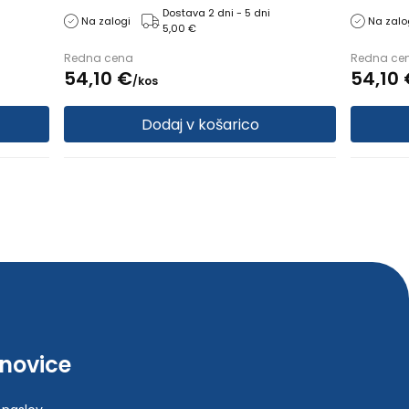
ed
nogavice: XL maksimalen, Razred
Obseg no
Dostava 2 dni - 5 dni
Na zalogi
Na zalo
5,00 €
kompresije: 1. razred
kompresij
Redna cena
Redna ce
54,
10
€
54,
10
/
kos
Dodaj v košarico
-novice