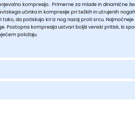
njevalno kompresijo. Primerne za mlade in dinamične žensk
tskega učinka in kompresije pri težkih in utrujenih nogah,
 tako, da potiskajo kri iz nog nazaj proti srcu. Najmočneje
ostopna kompresija ustvari boljši venski pritisk, ki spod
oječem položaju.