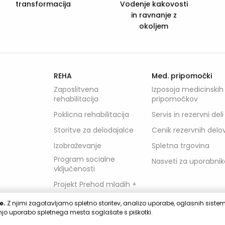
and Social
osti
Services
 z
REHA
Med. pripomočki
Zaposlitvena
Izposoja medicinskih
rehabilitacija
pripomočkov
Poklicna rehabilitacija
Servis in rezervni deli
Storitve za delodajalce
Cenik rezervnih delo
Izobraževanje
Spletna trgovina
Program socialne
Nasveti za uporabnik
vključenosti
Projekt Prehod mladih +
e.
Z njimi zagotavljamo spletno storitev, analizo uporabe, oglasnih sistemov
Pohištvo
jnjo uporabo spletnega mesta soglašate s piškotki.