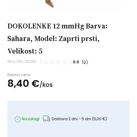
DOKOLENKE 12 mmHg Barva:
Sahara, Model: Zaprti prsti,
Velikost: 5
Šifra: 001_30295
0.0
(0)
Redna cena
8,
40
€
/
kos
Na zalogi
Dostava 2 dni - 5 dni
(5,00 €)