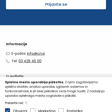
Prijavite se
Informacije
E-pošta:
info@cri.si
Tel:
03 426 45 00
O podjetju
Spletno mesto uporablja piškotke.
Z njimi zagotavljamo
O nas
spletno storitev, analizo uporabe, oglasnih sistemov in
funkcionalnosti, ki jih brez piškotkov ne bi mogli nuditi. Z nadaljnjo
Kontakti
uporabo spletnega mesta soglašate s piškotki.
Aktualno
Preberite več
Obvezni
Marketing
Statistika