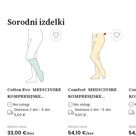
Sorodni izdelki
Cotton Evo
MEDICINSKE
Comfort
MEDICINSKE
Co
KOMPRESIJSKE
KOMPRESIJSKE
KO
DOKOLENKE AD X62
NOGAVICE HLAČNE A-T
NO
Na zalogi
Na zalogi
Dolžina nogavice: Dolge,
X42 Dolžina nogavice:
X42
Dostava 2 dni - 5 dni
Dostava 2 dni - 5 dni
5,00 €
5,00 €
i,
Obseg nogavice: XL
Dolge, Model: Odprti prsti,
Kra
maksimalen, Razred
Obseg nogavice: XL
prs
Redna cena
Redna cena
Red
kompresije: 1. razred
maksimalen, Razred
nor
33,
00
€
54,
10
€
54
/
kos
/
kos