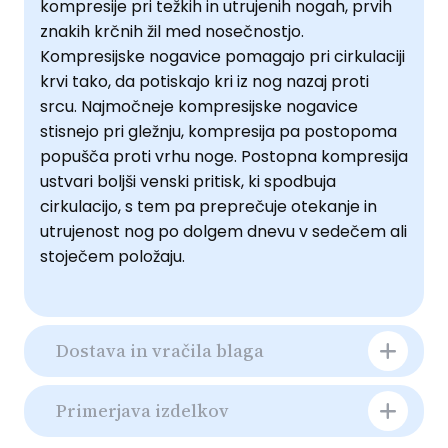
kompresije pri težkih in utrujenih nogah, prvih
znakih krčnih žil med nosečnostjo.
Kompresijske nogavice pomagajo pri cirkulaciji
krvi tako, da potiskajo kri iz nog nazaj proti
srcu. Najmočneje kompresijske nogavice
stisnejo pri gležnju, kompresija pa postopoma
popušča proti vrhu noge. Postopna kompresija
ustvari boljši venski pritisk, ki spodbuja
cirkulacijo, s tem pa preprečuje otekanje in
utrujenost nog po dolgem dnevu v sedečem ali
stoječem položaju.
Dostava in vračila blaga
Primerjava izdelkov